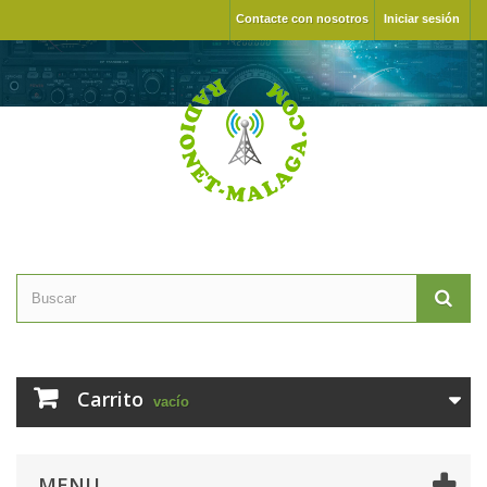
Contacte con nosotros
Iniciar sesión
Carrito
vacío
MENU