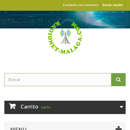
Contacte con nosotros
Iniciar sesión
Carrito
vacío
MENU