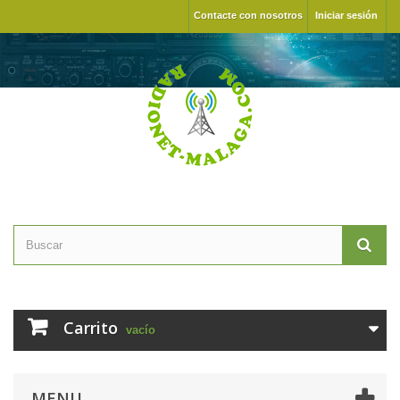
Contacte con nosotros
Iniciar sesión
Carrito
vacío
MENU