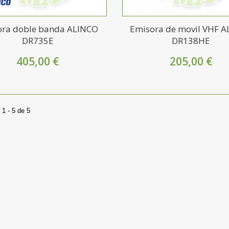
ora doble banda ALINCO
Emisora de movil VHF 
DR735E
DR138HE
405,00 €
205,00 €
1 - 5 de 5