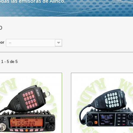
das las emisoras de Alinco.
CO
por
--
1 - 5 de 5