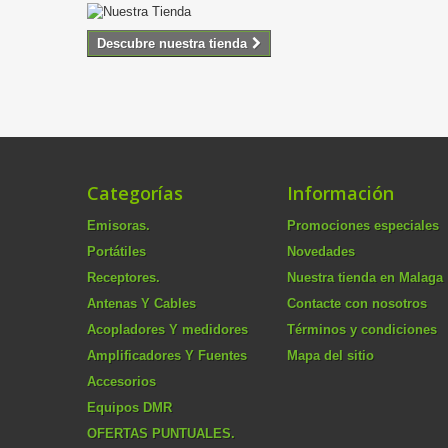
Descubre nuestra tienda
Categorías
Información
Emisoras.
Promociones especiales
Portátiles
Novedades
Receptores.
Nuestra tienda en Malaga
Antenas Y Cables
Contacte con nosotros
Acopladores Y medidores
Términos y condiciones
Amplificadores Y Fuentes
Mapa del sitio
Accesorios
Equipos DMR
OFERTAS PUNTUALES.