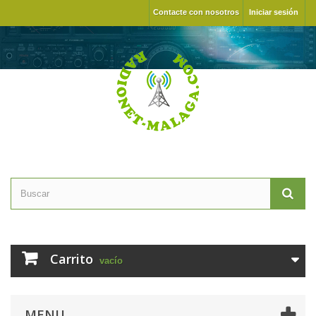
Contacte con nosotros
Iniciar sesión
Carrito
vacío
MENU