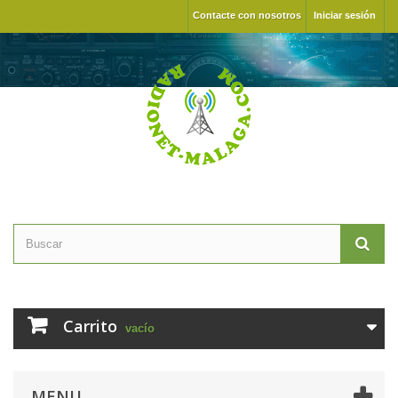
Contacte con nosotros
Iniciar sesión
Carrito
vacío
MENU