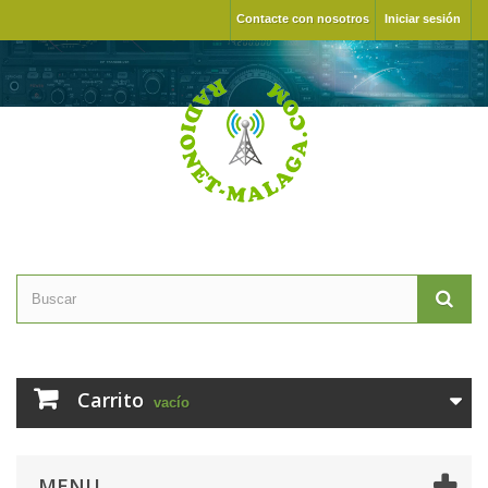
Contacte con nosotros
Iniciar sesión
Carrito
vacío
MENU