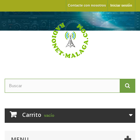
Contacte con nosotros
Iniciar sesión
Carrito
vacío
MENU