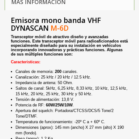
MÁS INFORMACIÓN
Emisora mono banda VHF
DYNASCAN
M-6D
Transceptor móvil de atractivo diseño y avanzadas
funciones. Este transceptor móvil para radioaficionados está
especialmente diseñado para su instalación en vehículos
incorporando innovadoras y prácticas funciones. Algunas
de sus múltiples funciones son:
Caracteristicas:
Canales de memoria:
200
canales.
Canalización: 25 kHz / 20 kHz / 12.5 kHz.
Impedancia de antena: 50 Ohm.
Saltos de canal: 5kHz, 6,25 kHz, 8,33 kHz, 10 kHz, 12,5 kHz,
15 kHz, 20 kHz, 25 kHz, 30 kHz y 50 kHz.
Tensión de alimentación: 13,8 V.
Potencia de RF:
60W/25W/10W
.
Apertura del squelch: Portadora/CTCSS/DCS/5 Tone/2
Tone/DTMF.
Temperatura de funcionamiento: -20º C a + 60º C.
Dimensiones (aprox): 145 mm (ancho) X 27 mm (alto) X 190
mm (fondo).
Peso (aprox): 1,2 Kg.