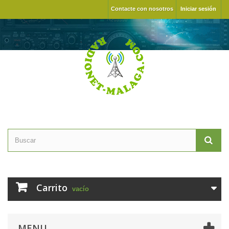
Contacte con nosotros
Iniciar sesión
Carrito
vacío
MENU