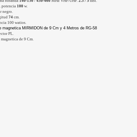
na bibanda
140-150
/
430-460
MHz VHF/UHF.
2.5 / 5
dBi.
 potencia
100
w.
r negro.
itud
74
cm.
ncia 100 watios.
e magnetica MIRMIDON de 9 Cm y 4 Metros de RG-58
ctor PL.
 magnetica de 9 Cm.