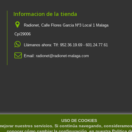
Informacion de la tienda
Radionet, Calle Flores Garcia Nº3 Local 1 Malaga
Cp/29006
Llámanos ahora:
Tlf: 952.36.19.69 - 601.24.77.61
Email:
radionet@radionet-malaga.com
USO DE COOKIES
 mejorar nuestros servicios. Si continúa navegando, consideramo
conocer cómo cambiar la configuración, en nuestra
Politica d