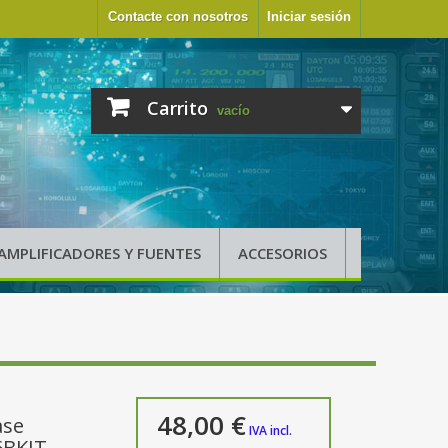
Contacte con nosotros
Iniciar sesión
Carrito
vacío
AMPLIFICADORES Y FUENTES
ACCESORIOS
48,00 €
ase
IVA incl.
6BKIT