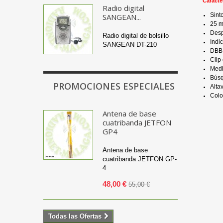
Caracter
Radio digital
Sint
SANGEAN...
25
m
Des
Radio digital de bolsillo
Indi
SANGEAN DT-210
DBB
Clip
Med
Bús
PROMOCIONES ESPECIALES
Alta
Colo
Antena de base
cuatribanda JETFON
GP4
Antena de base
cuatribanda JETFON GP-
4
48,00 €
55,00 €
Todas las Ofertas