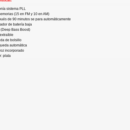
isticas:
onía
sistema
PLL
emorias
(15 en FM y 10 en AM)
pués
de 90
minutos
se
para
automáticamente
cador
de
batería
baja
(Deep Bass Boost)
extraíble
ida
de
bolsillo
queda
automática
voz
incorporado
r: plata