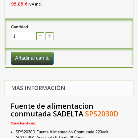
95,85 €
IVA incl.
Cantidad
Añadir al carrito
MÁS INFORMACIÓN
Fuente de alimentacion
conmutada
SADELTA
SPS2030D
Caracteristicas:
SPS2030D Fuente Alimentación Conmutada 220volt
AC/13,8DC (regulable 9-15 v), 30 Amp.