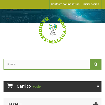
Contacte con nosotros
Iniciar sesión
Carrito
vacío
MENU