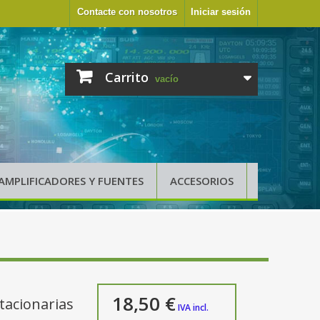
Contacte con nosotros
Iniciar sesión
Carrito
vacío
AMPLIFICADORES Y FUENTES
ACCESORIOS
18,50 €
tacionarias
IVA incl.