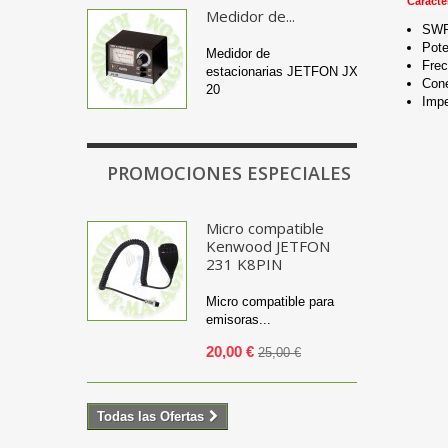
Caracter
Medidor de...
SWR:
Pote
Medidor de
Frec
estacionarias JETFON JX-
Cone
20
Imp
PROMOCIONES ESPECIALES
Micro compatible
Kenwood JETFON
231 K8PIN
Micro compatible para
emisoras...
20,00 €
25,00 €
Todas las Ofertas