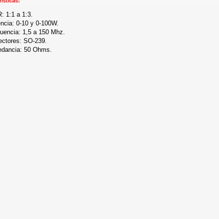
isticas:
 1:1 a 1:3.
ncia: 0-10 y 0-100W.
uencia: 1,5 a 150 Mhz.
ctores: SO-239.
edancia: 50 Ohms.