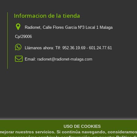
Informacion de la tienda
Radionet, Calle Flores Garcia Nº3 Local 1 Malaga
Cp/29006
Llámanos ahora:
Tlf: 952.36.19.69 - 601.24.77.61
Email:
radionet@radionet-malaga.com
USO DE COOKIES
 mejorar nuestros servicios. Si continúa navegando, consideramo