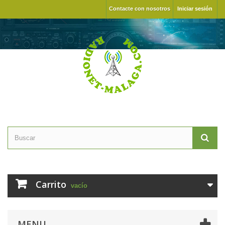
Contacte con nosotros
Iniciar sesión
Carrito
vacío
MENU