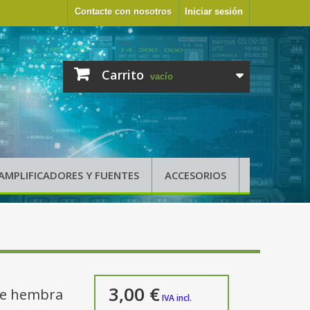
Contacte con nosotros
Iniciar sesión
Carrito
vacío
AMPLIFICADORES Y FUENTES
ACCESORIOS
3,00 €
le hembra
IVA incl.