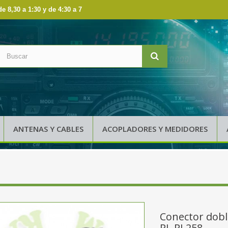
de 8,30 a 1:30 y de 4:30 a 7
ANTENAS Y CABLES
ACOPLADORES Y MEDIDORES
Conector dob
PL PL258