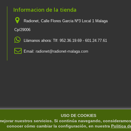
Informacion de la tienda
Radionet, Calle Flores Garcia Nº3 Local 1 Malaga
Cp/29006
Llámanos ahora:
Tlf: 952.36.19.69 - 601.24.77.61
Email:
radionet@radionet-malaga.com
USO DE COOKIES
 mejorar nuestros servicios. Si continúa navegando, consideramo
conocer cómo cambiar la configuración, en nuestra
Politica d