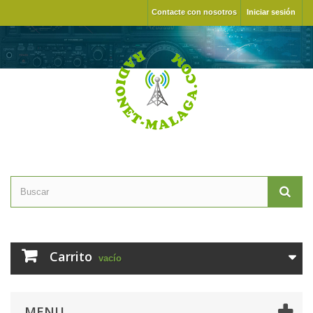
Contacte con nosotros
Iniciar sesión
Carrito
vacío
MENU