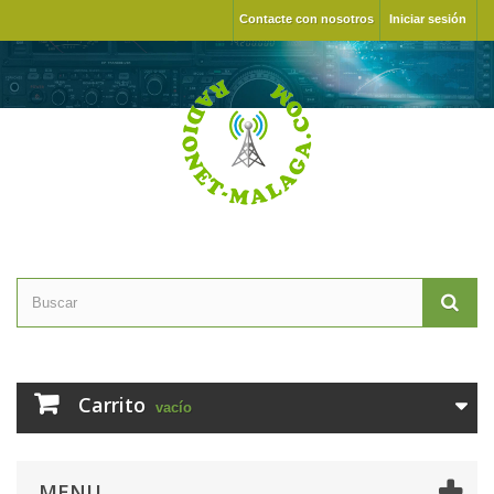
Contacte con nosotros
Iniciar sesión
Carrito
vacío
MENU