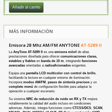
Añadir al carrito
MÁS INFORMACIÓN
Emisora 28 Mhz AM/FM ANYTONE
AT-5289 II
La
AnyTone AT‑5289 II
es una
emisora móvil
de altas
prestaciones diseñada para ofrecer
comunicaciones claras,
estables y fiables
en
banda de 10 m
, integrando
funciones
avanzadas
orientadas a
radioaficionados
exigentes.
Equipa una
pantalla LCD multicolor con control de brillo
,
facilitando la lectura en cualquier entorno de iluminación.
Incorpora
modos AM/FM
,
pasos de sintonía precisos
y un
completo menú
de configuración flexible para adaptar la
operación a cualquier escenario.
Su sistema
NRC de reducción de ruido en RX y TX
mejora
notablemente la calidad del audio incluso en condiciones
adversas. Además, integra funciones como
CTCSS/DCS
,
SCAN
,