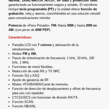
NB/ANL
,
DUAL‑WATCH
,
HI‑CUT
,
RF Gain
y
protección SWR
,
garantizando un funcionamiento seguro y estable. El micrófono
incluye
tecla programable (PF)
y la unidad ofrece
función de
grabación
, reloj y alarma, convirtiéndola en una solución versátil
para comunicaciones móviles
Potencia
de «Peso Pesado»:
FM:
Hasta
50W
y hasta
20W en
AM:
(con picos de
60W PEP
).
Caracteristicas:
Pantalla LCD con
7 colores
y atenuación de la
retroiluminación.
Modos
FM y AM.
Pasos de sintonización de frecuencia: 1 kHz, 10 kHz, 100
kHz, 1 MHz.
Funciones de menú flexibles.
Reducción de ruido RX y TX NRC.
Función SQ y ASQ.
Ajuste de ganancia de RF.
Modos VFO/BANDA/Canal de memoria.
Función de dirección de desplazamiento y offset de frecuencia
para uso con repetidor.
CTCSS/DCS con funciones de división RX/TX.
Función SCAN.
Función NB/ANL.