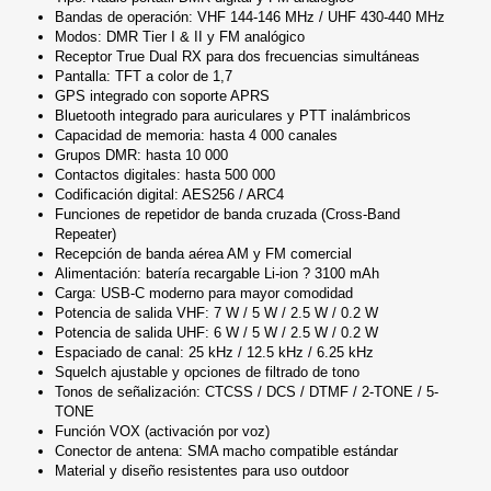
Bandas de operación: VHF 144-146 MHz / UHF 430-440 MHz
Modos: DMR Tier I & II y FM analógico
Receptor True Dual RX para dos frecuencias simultáneas
Pantalla: TFT a color de 1,7
GPS integrado con soporte APRS
Bluetooth integrado para auriculares y PTT inalámbricos
Capacidad de memoria: hasta 4 000 canales
Grupos DMR: hasta 10 000
Contactos digitales: hasta 500 000
Codificación digital: AES256 / ARC4
Funciones de repetidor de banda cruzada (Cross-Band
Repeater)
Recepción de banda aérea AM y FM comercial
Alimentación: batería recargable Li-ion ? 3100 mAh
Carga: USB-C moderno para mayor comodidad
Potencia de salida VHF: 7 W / 5 W / 2.5 W / 0.2 W
Potencia de salida UHF: 6 W / 5 W / 2.5 W / 0.2 W
Espaciado de canal: 25 kHz / 12.5 kHz / 6.25 kHz
Squelch ajustable y opciones de filtrado de tono
Tonos de señalización: CTCSS / DCS / DTMF / 2-TONE / 5-
TONE
Función VOX (activación por voz)
Conector de antena: SMA macho compatible estándar
Material y diseño resistentes para uso outdoor