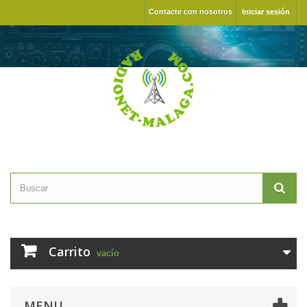
Contacte con nosotros
Iniciar sesión
Carrito
vacío
MENU