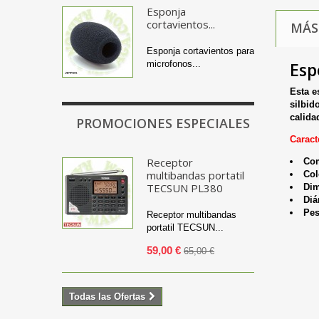
Esponja
cortavientos...
MÁS
Esponja cortavientos para
microfonos...
Esp
Esta e
silbid
calida
PROMOCIONES ESPECIALES
Caract
Receptor
Com
multibandas portatil
Col
TECSUN PL380
Dim
Diá
Pes
Receptor multibandas
portatil TECSUN...
59,00 €
65,00 €
Todas las Ofertas