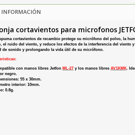
 INFORMACIÓN
onja cortavientos para microfonos JET
spuma cortavientos de recambio protege su micrófono del polvo, la humed
o, el ruido del viento, y reduce los efectos de la interferencia del vient
d de sonido y prolongando la vida útil de su micrófono.
eristicas:
patible con manos libres Jetfon
ML-27
y los manos libres
AV1KMK
. Id
or negro.
ensiones: 55 x 30mm.
metro interior: 10mm.
o: 0.8g.