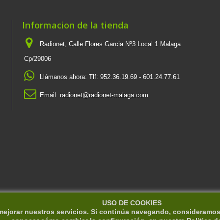
Informacion de la tienda
Radionet, Calle Flores Garcia Nº3 Local 1 Malaga
Cp/29006
Llámanos ahora:
Tlf: 952.36.19.69 - 601.24.77.61
Email:
radionet@radionet-malaga.com
USO DE COOKIES
 mejorar nuestros servicios. Si continúa navegando, consideramo