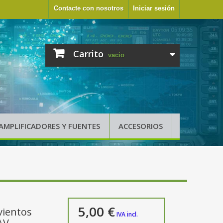
Contacte con nosotros
Iniciar sesión
Carrito
vacío
AMPLIFICADORES Y FUENTES
ACCESORIOS
5,00 €
vientos
IVA incl.
AV