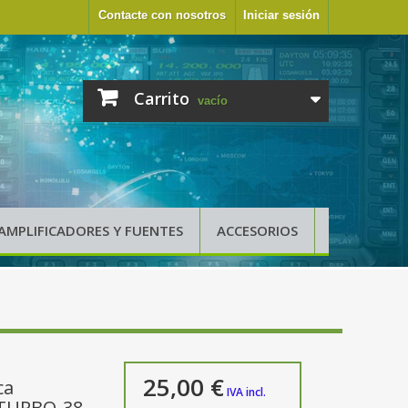
Contacte con nosotros
Iniciar sesión
Carrito
vacío
AMPLIFICADORES Y FUENTES
ACCESORIOS
25,00 €
ca
IVA incl.
TURBO-38