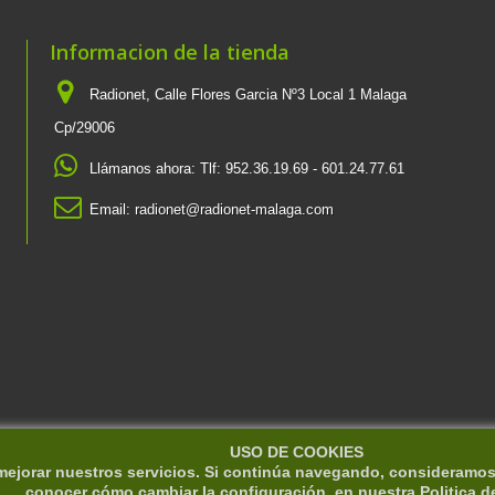
Informacion de la tienda
Radionet, Calle Flores Garcia Nº3 Local 1 Malaga
Cp/29006
Llámanos ahora:
Tlf: 952.36.19.69 - 601.24.77.61
Email:
radionet@radionet-malaga.com
USO DE COOKIES
 mejorar nuestros servicios. Si continúa navegando, consideramo
conocer cómo cambiar la configuración, en nuestra
Politica d