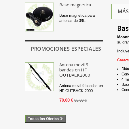
Base magnetica...
MÁS
Base magnetica para
antenas de 3/8...
Bas
Moonr
su gra
PROMOCIONES ESPECIALES
Incluy
Caract
Antena movil 9
bandas en HF
Diám
OUTBACK2000
Cone
4 me
Base
Antena movil 9 bandas en
Con
HF OUTBACK-2000
70,00 €
85,00 €
Todas las Ofertas