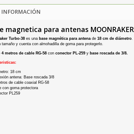
 INFORMACIÓN
e magnetica para antenas MOONRAKE
aker Turbo-38
es una
base magnética para antena
de
18 cm de diámetro
.
n tamaño y cuenta con almohadilla de goma para protegerlo.
e
4 metros de cable RG-58
con
conector PL-259
y
base roscada de 3/8.
eristicas:
etro: 18 cm
xión antena: Base roscada 3/8
tros de cable coaxial RG-58
 con goma protectora
ector PL259