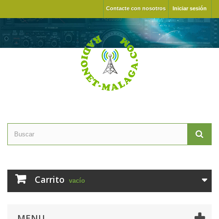
Contacte con nosotros
Iniciar sesión
Carrito
vacío
MENU