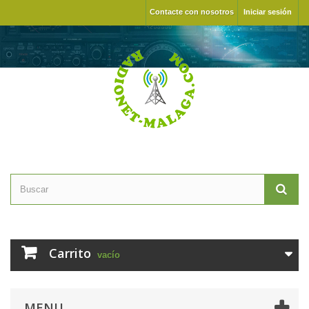
Contacte con nosotros
Iniciar sesión
Carrito
vacío
MENU