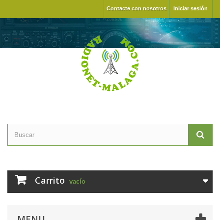
Contacte con nosotros
Iniciar sesión
Carrito
vacío
MENU