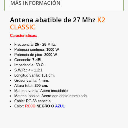
MÁS INFORMACIÓN
Antena abatible de 27 Mhz
K2
CLASSIC
Caracteristicas:
Frecuencia:
26 - 28
MHz.
Potencia continua:
1000
W.
Potencia de pico:
2000
W.
Ganancia:
7 dBi.
Impedancia: 50 Ω.
S.W.R.: <= 1.2:1
Longitud varilla: 151 cm.
Grosor varilla: 4 mm.
Altura total:
200 cm.
Material varilla: Acero inoxidable.
Material bobina: Acero con doble cromizado.
Cable: RG-58 especial
Color:
ROJO
NEGRO
O
AZUL