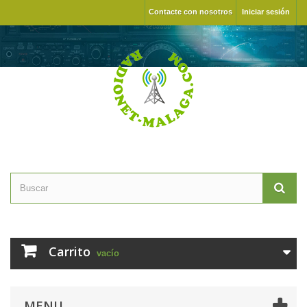
Contacte con nosotros
Iniciar sesión
Carrito
vacío
MENU