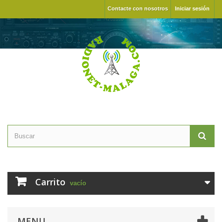
Contacte con nosotros
Iniciar sesión
Carrito
vacío
MENU