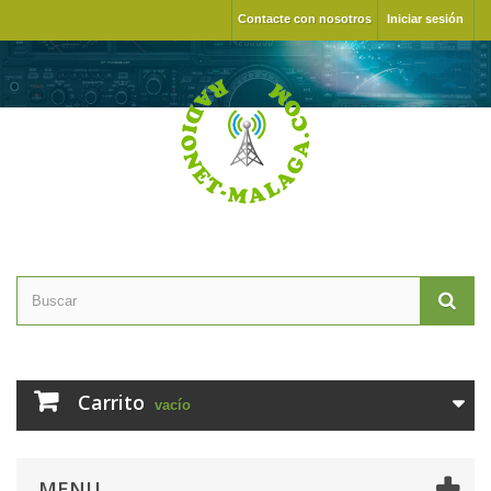
Contacte con nosotros
Iniciar sesión
Carrito
vacío
MENU