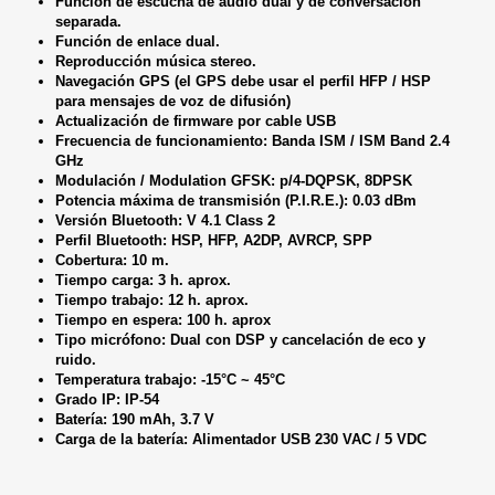
Función de escucha de audio dual y de conversación
separada.
Función de enlace dual.
Reproducción música stereo.
Navegación GPS (el GPS debe usar el perfil HFP / HSP
para mensajes de voz de difusión)
Actualización de firmware por cable USB
Frecuencia de funcionamiento: Banda ISM / ISM Band 2.4
GHz
Modulación / Modulation GFSK: p/4-DQPSK, 8DPSK
Potencia máxima de transmisión (P.I.R.E.): 0.03 dBm
Versión Bluetooth: V 4.1 Class 2
Perfil Bluetooth: HSP, HFP, A2DP, AVRCP, SPP
Cobertura: 10 m.
Tiempo carga: 3 h. aprox.
Tiempo trabajo: 12 h. aprox.
Tiempo en espera: 100 h. aprox
Tipo micrófono: Dual con DSP y cancelación de eco y
ruido.
Temperatura trabajo: -15°C ~ 45°C
Grado IP: IP-54
Batería: 190 mAh, 3.7 V
Carga de la batería: Alimentador USB 230 VAC / 5 VDC