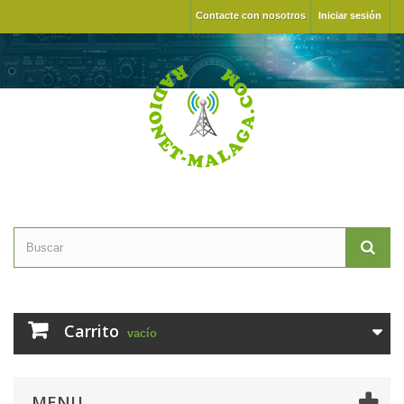
Contacte con nosotros
Iniciar sesión
Carrito
vacío
MENU